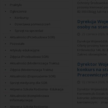
Ochrony Środowiska 
Praktyki
prosimy kierować pod
Ogłoszenia
82-300 Elbląg, lub na
Konkursy
Dyrekcja Woje
Dzierżawa pomieszczeń
osoby na stan
Sprzęt na sprzedaż
22 czerwca 2026, 9
Aktualności (Przebudowa SOR)
Dyrekcja Wojewódzki
Pozostałe
Oferty prosimy kiero
Królewiecka 146, 82-3
Artykuły edukacyjne
Zakres obowiązków: 
Zdjęcia (Przebudowa SOR)
Aktualności (Modernizacja Traktu)
Dyrektor Woje
konkurs na st
Zdjęcia (Modernizacja Traktu)
Pracowniczyc
Aktualności (Doposażenie SOR)
22 czerwca 2026, 9
Sprzęt medyczny dla SOR
Aktywna Szkoła Rodzenia - Edukacja
Dyrektor Wojewódzki
Kierowniczki Działu
Aktualności (Kompleksowa
kierunki: administra
Informatyzacja)
kierowniczym; · znaj
Aktywna Szkoła Rodzenia -