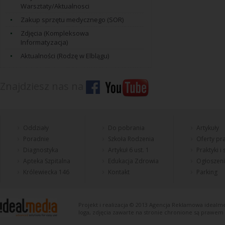
Warsztaty/Aktualnosci
Zakup sprzętu medycznego (SOR)
Zdjęcia (Kompleksowa
Informatyzacja)
Aktualności (Rodzę w Elblągu)
Znajdziesz nas na
Oddziały
Do pobrania
Artykuły
Poradnie
Szkoła Rodzenia
Oferty pra
Diagnostyka
Artykuł 6 ust. 1
Praktyki i
Apteka Szpitalna
Edukacja Zdrowia
Ogłoszen
Królewiecka 146
Kontakt
Parking
Projekt i realizacja © 2013
Agencja Reklamowa
idealme
loga, zdjęcia zawarte na stronie chronione są prawem