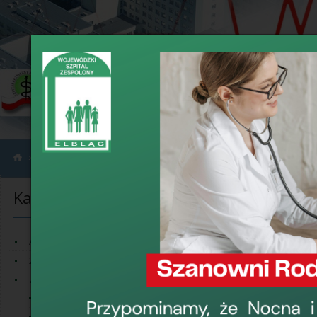
›
›
Informacje
Oferty pracy i konkursy
Kategorie informacji
Oferty pracy
Praca dla piel
Aktualności
20-lecie Szpitala
5 sierpnia 2026, 14
Zamówienia publiczne
Dyrekcja Wojewódzkie
Informacje
Klinicznym II Oddzia
Oddziale Kardiologi