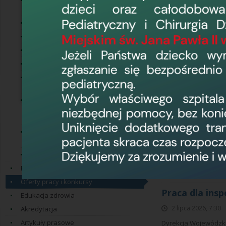
Ogłoszenia o dialogu
kwalifikacje określa 
technicznym
Zakupy do 30 000 EUR
Praca dla inp
Przetargi
24 lipca 2026, 8:22
Usługi społeczne
Dyrekcja Wojewódzki
Zakupy do 130 tyś. zł netto
Ochrony Środowiska 
prosimy kierować w t
Postępowania o wartości
Zespolonego w Elblągu
mniejszej niż progi unijne
Postępowania o wartości
Ponowne konku
równej lub przekraczającej
Oddziałowych
progi unijne
20 lipca 2026, 11:5
Postępowania w trybie z
wolnej ręki
Dyrektor Wojewódzki
Radą Pielęgniarek i P
Zakupy do 170 tyś. zł netto
Oddziałowej /Pielęg
Program Norweski
Oddziału Kardiologic
Oferty pracy i konkursy
Praca dla ins
Edukacja zdrowia
2 lipca 2026, 7:30
Akredytacja
Artykuły prasowe
Dyrekcja Wojewódzki