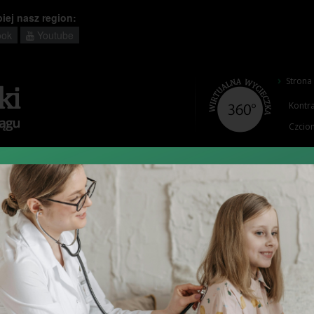
piej nasz region:
ok
Youtube
Strona
Kontra
Czcion
i Zakłady
Pacjent
Projekty
Zamówienia
Cennik
Wpisz
szukan
słowo