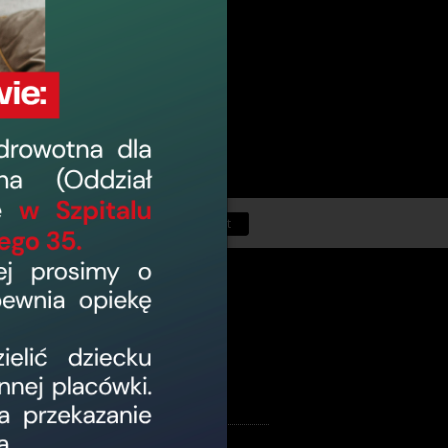
Powrót
łowej Oddziału