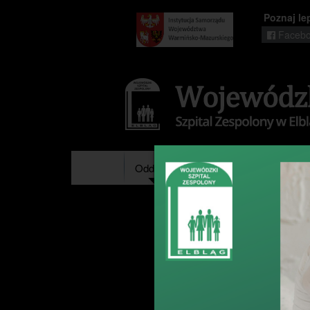
Poznaj le
Facebo
Regionalny
portal
informacyjny
Wrota
Warmii
i
Mazur
Oddziały
Poradnie
Pracownie 