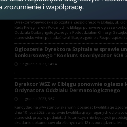
Otolaryngologicznego Pododdziałem Chiru
13 grudnia 2023, 13:03
Dyrektor Wojewódzkiego Szpitala Zespolonego w Elblągu, ul. Kr
Radą Pielęgniarek i Położnych w Elblągu ponownie ogłasza konku
Oddziału Otolaryngologicznego z Pododdziałem Chirurgii Szczę
stanowisko winni posiadać kwalifikacje zgodne z Rozporządzenie
Ogłoszenie Dyrektora Szpitala w sprawie u
konkursowego "Konkurs Koordynator SOR 
12 grudnia 2023, 14:14
›
Dyrektor WSZ w Elblągu ponownie ogłasza 
Ordynatora Oddziału Dermatologicznego
11 grudnia 2023, 9:57
Kandydaci na w/w stanowiska winni posiadać kwalifikacje zgodn
dnia 10 lipca 2023r. w sprawie kwalifikacji wymaganych od prac
stanowisk pracy w podmiotach leczniczych nie będących przedsię
składanie dokumentów określonych w § 12 rozporządzenia Ministra