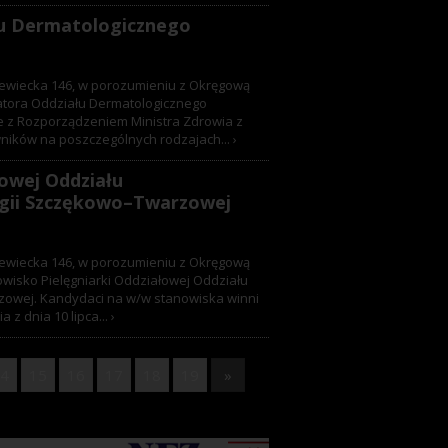
łu Dermatologicznego
ólewiecka 146, w porozumieniu z Okręgową
atora Oddziału Dermatologicznego
e z Rozporządzeniem Ministra Zdrowia z
wników na poszczególnych rodzajach...
›
łowej Oddziału
rgii Szczękowo–Twarzowej
ólewiecka 146, w porozumieniu z Okręgową
owisko Pielęgniarki Oddziałowej Oddziału
zowej. Kandydaci na w/w stanowiska winni
z dnia 10 lipca...
›
4
15
16
17
18
19
»