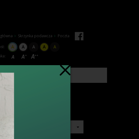
 główna
Skrzynka podawcza
Poczta
st:
ka:
Szybka Terapia Onkologiczna
szukaj
wszędzie
e