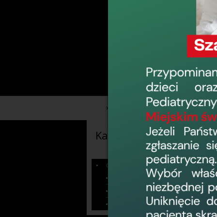
›
›
Informacje
Ogłoszenia
Kategorie informacji
Ogłoszenia
Sprzęt na sprzedaż
Dzierżawa pomieszczeń
Konkursy