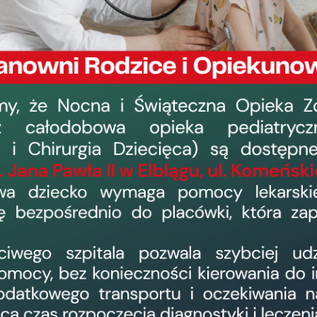
Ogłoszenia
Konkurs na świadczenia usług zdrowotnych
22 grudnia 2023, 13:32
›
Konkurs na stanowisko Pielęgniarki Oddzia