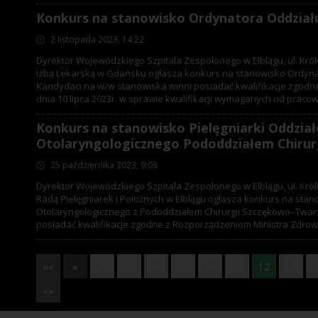
Konkurs na stanowisko Ordynatora Oddzia
2 listopada 2023, 14:22
Dyrektor Wojewódzkiego Szpitala Zespolonego w Elblągu, ul. Kr
Izbą Lekarską w Gdańsku ogłasza konkurs na stanowisko Ordyn
Kandydaci na w/w stanowiska winni posiadać kwalifikacje zgodn
dnia 10 lipca 2023r. w sprawie kwalifikacji wymaganych od praco
Konkurs na stanowisko Pielęgniarki Oddzia
Otolaryngologicznego Pododdziałem Chiru
25 października 2023, 9:03
Dyrektor Wojewódzkiego Szpitala Zespolonego w Elblągu, ul. Kr
Radą Pielęgniarek i Położnych w Elblągu ogłasza konkurs na stan
Otolaryngologicznego z Pododdziałem Chirurgii Szczękowo–Twar
posiadać kwalifikacje zgodne z Rozporządzeniem Ministra Zdrowia 
««
«
6
7
8
9
10
11
12
13
1
»»