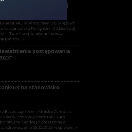
rgii Szczękowo–Twarzowej
ólewiecka 146, w porozumieniu z Okręgową
rs na stanowisko Pielęgniarki Oddziałowej
kowo – Twarzowej Kandydaci na w/w
m Ministra...
›
nieważnienia postępowania
2023"
konkurs na stanowisko
e z Rozporządzeniem Ministra Zdrowia z
owników na poszczególnych rodzajach
biorstwami. Kandydaci proszeni są o
 Zdrowia z dnia 06.02.2012r. w sprawie...
›