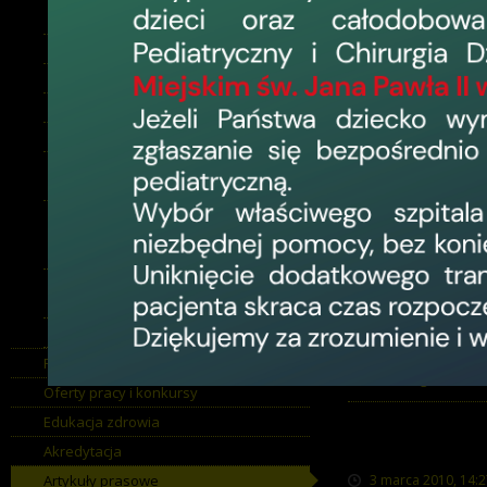
Ogłoszenia o dialogu
technicznym
Bezpłatna mam
Zakupy do 30 000 EUR
4 marca 2010, 10:3
Przetargi
Wojewódzki Szpital Z
Usługi społeczne
›
Zakupy do 130 tyś. zł netto
Nowy sprzęt 
Postępowania o wartości
mniejszej niż progi unijne
4 marca 2010, 10:1
Postępowania o wartości
Wojewódzki Szpital 
równej lub przekraczającej
progi unijne
Szpital namawi
Postępowania w trybie z
wolnej ręki
3 marca 2010, 14:4
Zakupy do 170 tyś. zł netto
Wojewódzki Szpital Z
Mechanizmu Finanso
Program Norweski
Finansowego.
›
Oferty pracy i konkursy
Profilaktyka 
Edukacja zdrowia
Zespolonym w
Akredytacja
Artykuły prasowe
3 marca 2010, 14:2