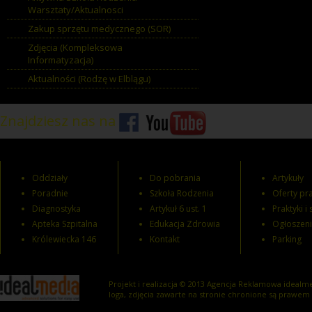
Warsztaty/Aktualnosci
Zakup sprzętu medycznego (SOR)
Zdjęcia (Kompleksowa
Informatyzacja)
Aktualności (Rodzę w Elblągu)
Znajdziesz nas na
Oddziały
Do pobrania
Artykuły
Poradnie
Szkoła Rodzenia
Oferty pra
Diagnostyka
Artykuł 6 ust. 1
Praktyki i
Apteka Szpitalna
Edukacja Zdrowia
Ogłoszen
Królewiecka 146
Kontakt
Parking
Projekt i realizacja © 2013
Agencja Reklamowa
idealme
loga, zdjęcia zawarte na stronie chronione są prawem