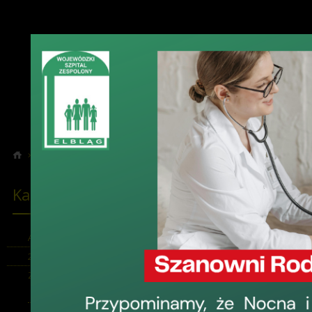
›
›
Informacje
Artykuły prasowe
Kategorie informacji
Artykuły pr
Profilaktyka w
Aktualności
20-lecie Szpitala
4 marca 2010, 11:0
Zamówienia publiczne
Wojewódzki Szpital Z
Informacje
medycznych, ale też 
temu kolejne, reali