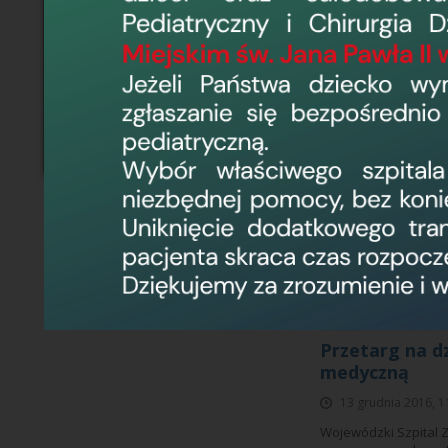
Przetarg na d
statutową
21 marca 2017, 13
Wojewódzki Szpital 
przeznaczonych na dz
chorobami nowotworow
się na II piętrze w b
Przetarg na d
13 grudnia 2016, 1
Wojewódzki Szpital 
przeznaczonych na dz
stawka miesięcznej d
położenie, funkcja w 
Przetarg na d
medyczną
13 grudnia 2016, 1
Wojewódzki Szpital 