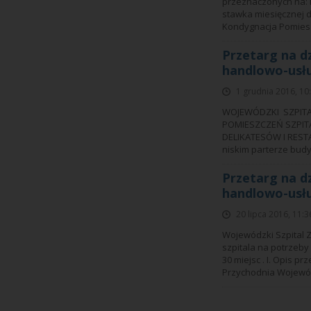
przeznaczonych na: I
stawka miesięcznej 
Kondygnacja Pomiesz
Przetarg na d
handlowo-us
1 grudnia 2016, 10
WOJEWÓDZKI SZPITA
POMIESZCZEŃ SZPIT
DELIKATESÓW I RESTAU
niskim parterze budy
Przetarg na d
handlowo-us
20 lipca 2016, 11:3
Wojewódzki Szpital 
szpitala na potrzeby
30 miejsc . I. Opis 
Przychodnia Wojewódz