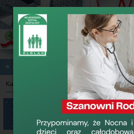
›
›
Informacje
Ogłoszenia
Kategorie informacji
Ogłoszenia
Dzierżawa pom
Ogłoszenia
sanitarnego
Sprzęt na sprzedaż
Dzierżawa pomieszczeń
9 maja 2017, 9:58
Konkursy
›