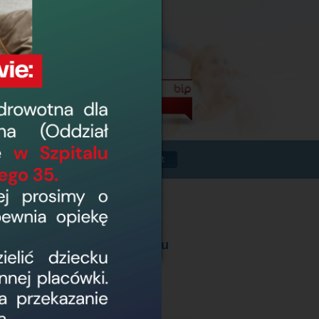
Powrót
gą świadczenia transportu