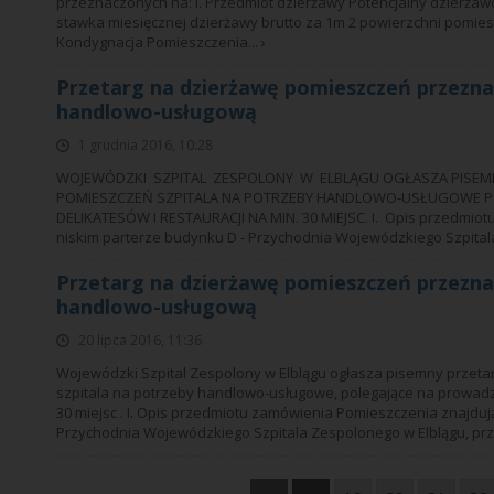
przeznaczonych na: I. Przedmiot dzierżawy Potencjalny dzierżawc
stawka miesięcznej dzierżawy brutto za 1m 2 powierzchni pomie
Kondygnacja Pomieszczenia...
›
Przetarg na dzierżawę pomieszczeń przezna
handlowo-usługową
1 grudnia 2016, 10:28
WOJEWÓDZKI SZPITAL ZESPOLONY W ELBLĄGU OGŁASZA PISEMNY
POMIESZCZEŃ SZPITALA NA POTRZEBY HANDLOWO-USŁUGOWE PO
DELIKATESÓW I RESTAURACJI NA MIN. 30 MIEJSC. I. Opis przedmiot
niskim parterze budynku D - Przychodnia Wojewódzkiego Szpitala
Przetarg na dzierżawę pomieszczeń przezna
handlowo-usługową
20 lipca 2016, 11:36
Wojewódzki Szpital Zespolony w Elblągu ogłasza pisemny przeta
szpitala na potrzeby handlowo-usługowe, polegające na prowadzen
30 miejsc . I. Opis przedmiotu zamówienia Pomieszczenia znajdują
Przychodnia Wojewódzkiego Szpitala Zespolonego w Elblągu, przy 