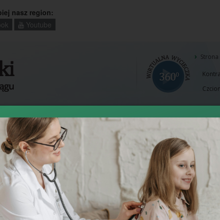
piej nasz region:
ok
Youtube
Strona
Kontra
Czcion
i Zakłady
Pacjent
Projekty
Zamówienia
Cennik
Wpisz
szukan
słowo