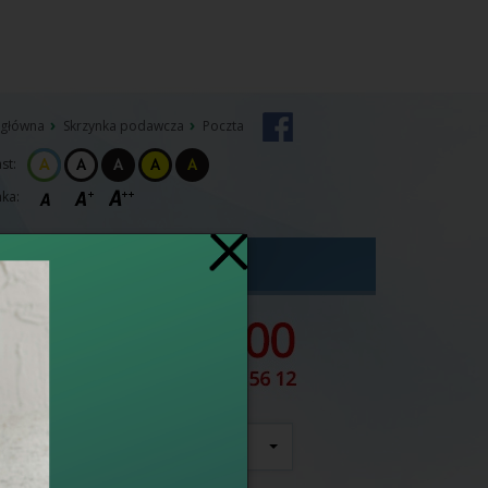
 główna
Skrzynka podawcza
Poczta
st:
ka:
Szybka Terapia Onkologiczna
szukaj
wszędzie
e