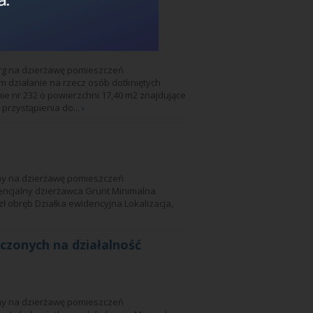
czonych na działalność
arg na dzierżawę pomieszczeń
 działanie na rzecz osób dotkniętych
e nr 232 o powierzchni 17,40 m2 znajdujące
 przystąpienia do...
›
mny na dzierżawę pomieszczeń
encjalny dzierżawca Grunt Minimalna
ł obręb Działka ewidencyjna Lokalizacja,
czonych na działalność
mny na dzierżawę pomieszczeń