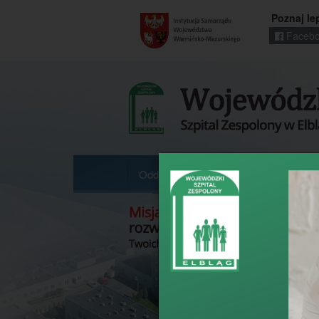
Poznaj le
Facebo
Regionalny
portal
informacyjny
Wrota
Warmii
i
Mazur
Oddziały
Poradnie
Pracownie 