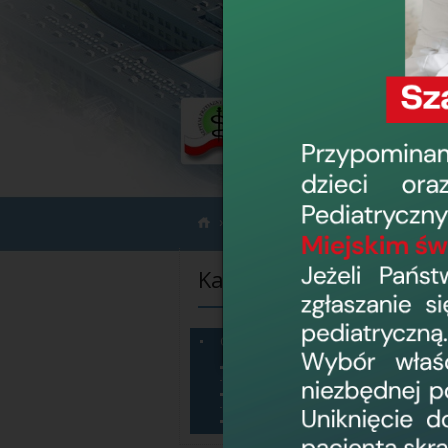
›
›
Informacje
Ogłoszenia
Kategorie informacji
Ogłoszenia
Sprzęt na sprzedaż
Dzierżawa pomieszczeń
Konkursy