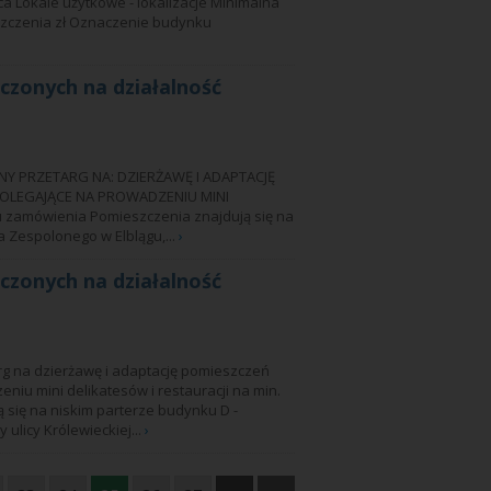
a Lokale użytkowe - lokalizacje Minimalna
szczenia zł Oznaczenie budynku
czonych na działalność
 PRZETARG NA: DZIERŻAWĘ I ADAPTACJĘ
LEGAJĄCE NA PROWADZENIU MINI
u zamówienia Pomieszczenia znajdują się na
 Zespolonego w Elblągu,...
›
czonych na działalność
rg na dzierżawę i adaptację pomieszczeń
iu mini delikatesów i restauracji na min.
 się na niskim parterze budynku D -
ulicy Królewieckiej...
›