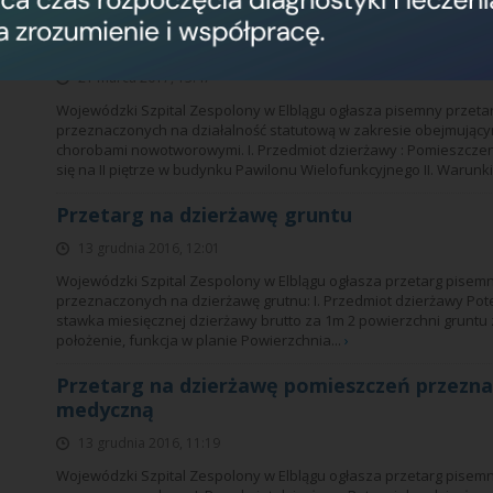
Przetarg na dzierżawę pomieszczeń przezna
statutową
21 marca 2017, 13:47
Wojewódzki Szpital Zespolony w Elblągu ogłasza pisemny przet
przeznaczonych na działalność statutową w zakresie obejmującym
chorobami nowotworowymi. I. Przedmiot dzierżawy : Pomieszczeni
się na II piętrze w budynku Pawilonu Wielofunkcyjnego II. Warunki
Przetarg na dzierżawę gruntu
13 grudnia 2016, 12:01
Wojewódzki Szpital Zespolony w Elblągu ogłasza przetarg pise
przeznaczonych na dzierżawę grutnu: I. Przedmiot dzierżawy Pot
stawka miesięcznej dzierżawy brutto za 1m 2 powierzchni gruntu z
położenie, funkcja w planie Powierzchnia...
›
Przetarg na dzierżawę pomieszczeń przezna
medyczną
13 grudnia 2016, 11:19
Wojewódzki Szpital Zespolony w Elblągu ogłasza przetarg pise