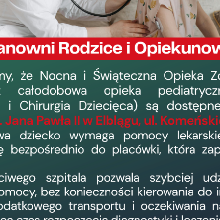
Ogłoszenia
Dzierżawa pomieszczenia związanego z usłu
sanitarnego
9 maja 2017, 9:58
›