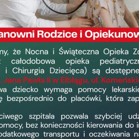
Ogłoszenia
Dzierżawa pomieszczenia związaneg
transportu sanitarnego
9 maja 2017, 9:58
›