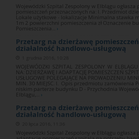
Wojewódzki Szpital Zespolony w Elblągu ogłasza 
pomieszczeń przeznaczonych na: I. Przedmiot dzi
Lokale użytkowe - lokalizacje Minimalna stawka m
1m 2 powierzchni pomieszczenia zł Oznaczenie 
Pomieszczenia...
›
Przetarg na dzierżawę pomieszcze
działalność handlowo-usługową
1 grudnia 2016, 10:28
WOJEWÓDZKI SZPITAL ZESPOLONY W ELBLĄGU 
NA: DZIERŻAWĘ I ADAPTACJĘ POMIESZCZEŃ SZP
USŁUGOWE POLEGAJĄCE NA PROWADZENIU MINI 
MIN. 30 MIEJSC. I. Opis przedmiotu zamówienia P
niskim parterze budynku D - Przychodnia Wojewó
Elblągu,...
›
Przetarg na dzierżawę pomieszcze
działalność handlowo-usługową
20 lipca 2016, 11:36
Wojewódzki Szpital Zespolony w Elblągu ogłasza 
adaptację pomieszczeń szpitala na potrzeby han