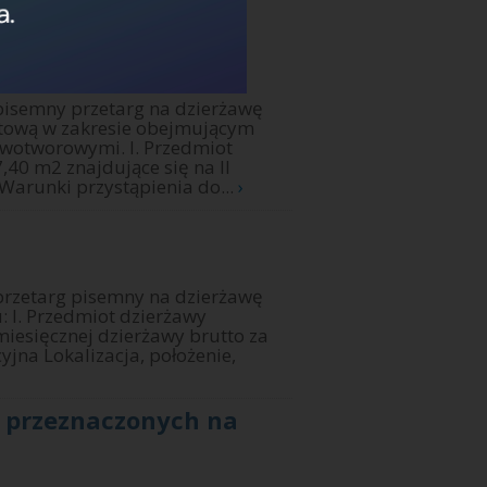
ń przeznaczonych na
pisemny przetarg na dzierżawę
utową w zakresie obejmującym
owotworowymi. I. Przedmiot
,40 m2 znajdujące się na II
Warunki przystąpienia do...
›
przetarg pisemny na dzierżawę
 I. Przedmiot dzierżawy
iesięcznej dzierżawy brutto za
jna Lokalizacja, położenie,
ń przeznaczonych na