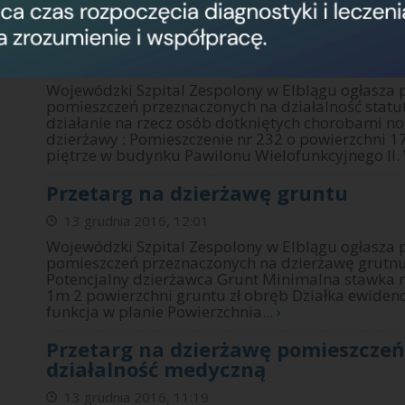
Przetarg na dzierżawę pomieszcze
działalność statutową
21 marca 2017, 13:47
Wojewódzki Szpital Zespolony w Elblągu ogłasza 
pomieszczeń przeznaczonych na działalność stat
działanie na rzecz osób dotkniętych chorobami n
dzierżawy : Pomieszczenie nr 232 o powierzchni 17
piętrze w budynku Pawilonu Wielofunkcyjnego II. 
Przetarg na dzierżawę gruntu
13 grudnia 2016, 12:01
Wojewódzki Szpital Zespolony w Elblągu ogłasza 
pomieszczeń przeznaczonych na dzierżawę grutnu:
Potencjalny dzierżawca Grunt Minimalna stawka m
1m 2 powierzchni gruntu zł obręb Działka ewidency
funkcja w planie Powierzchnia...
›
Przetarg na dzierżawę pomieszcze
działalność medyczną
13 grudnia 2016, 11:19