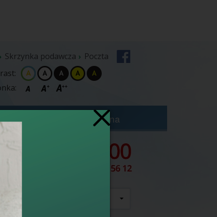
Skrzynka podawcza
Poczta
rast:
onka:
zybka Terapia Onkologiczna
szukaj
wszędzie
e