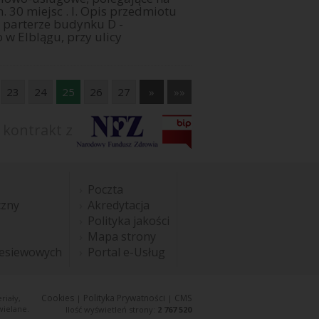
. 30 miejsc . I. Opis przedmiotu
 parterze budynku D -
w Elblągu, przy ulicy
23
24
25
26
27
»
»»
 kontrakt z
Poczta
czny
Akredytacja
Polityka jakości
Mapa strony
esiewowych
Portal e-Usług
Cookies
Polityka Prywatności
CMS
riały,
|
|
wielane.
Ilość wyświetleń strony:
2 767 520