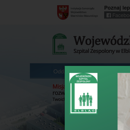
Poznaj lep
Facebo
Regionalny
portal
informacyjny
Wrota
Warmii
i
Mazur
Oddziały
Poradnie
Pracownie