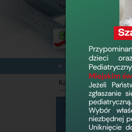
Informacje
Ogłoszenia
›
›
Kategorie informacji
Ogłoszenia
Sprzęt na sprzedaż
Dzierżawa
pomieszczeń