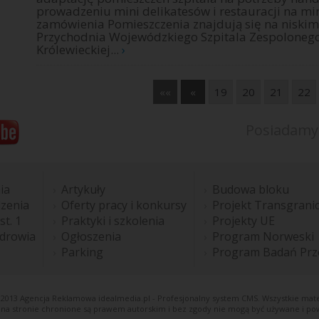
prowadzeniu mini delikatesów i restauracji na min
zamówienia Pomieszczenia znajdują się na niskim
Przychodnia Wojewódzkiego Szpitala Zespolonego 
Królewieckiej...
›
««
«
19
20
21
22
Posiadamy
ia
Artykuły
Budowa bloku
dzenia
Oferty pracy i konkursy
Projekt Transgrani
st. 1
Praktyki i szkolenia
Projekty UE
Zdrowia
Ogłoszenia
Program Norweski
Parking
Program Badań Prz
© 2013
Agencja Reklamowa
idealmedia.pl - Profesjonalny system CMS. Wszystkie mate
e na stronie chronione są prawem autorskim i bez zgody nie mogą być używane i po