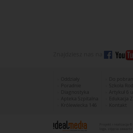
Znajdziesz nas na
Oddziały
Do pobran
Poradnie
Szkoła Ro
Diagnostyka
Artykuł 6 u
Apteka Szpitalna
Edukacja 
Królewiecka 146
Kontakt
Projekt i realizacja 
loga, zdjęcia zawart