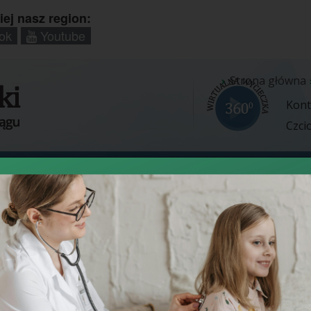
iej nasz region:
ok
Youtube
Strona główna
Kont
Czci
 i Zakłady
Pacjent
Projekty
Zamówienia
Cennik
S
Wpisz
szukan
słowo