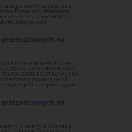
przetarg pisemny na dzierżawę
erżawy Potencjalny dzierżawca
iesięcznej dzierżawy brutto za
budynku Kondygnacja
ń przeznaczonych na
OGŁASZA PISEMNY PRZETARG
ITALA NA POTRZEBY HANDLOWO-
DELIKATESÓW I RESTAURACJI NA
omieszczenia znajdują się na
dzkiego Szpitala Zespolonego w
ń przeznaczonych na
pisemny przetarg na dzierżawę i
dlowo-usługowe, polegające na