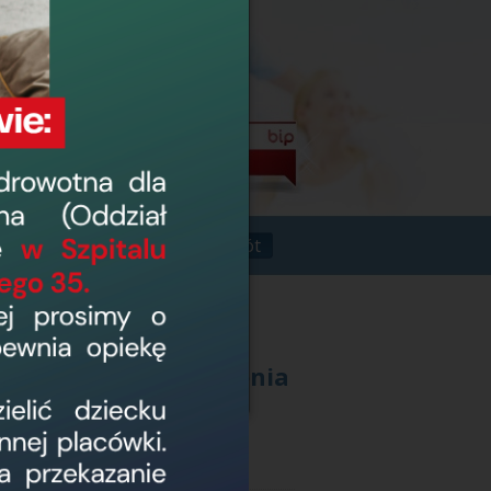
Powrót
o z usługą świadczenia